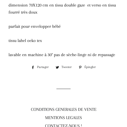
dimension 70X120 cm en tissu double gaze et verso en tissu
fourré très doux
parfait pour envelopper bébé
tissu label oeko tex
lavable en machine à 30° pas de sèche-linge ni de repassage
Partager
Partager
Tweeter
Tweeter
Épingler
Épingler
sur
sur
sur
Facebook
Twitter
Pinterest
CONDITIONS GENERALES DE VENTE
MENTIONS LEGALES
CONTACTEZ-NOUS !