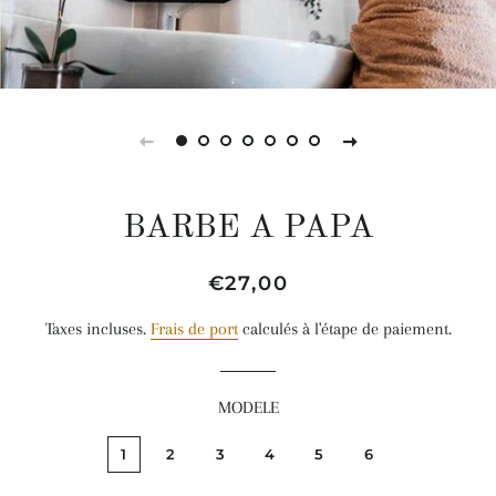
BARBE A PAPA
Prix
Prix
€27,00
régulier
réduit
Taxes incluses.
Frais de port
calculés à l'étape de paiement.
MODELE
1
2
3
4
5
6