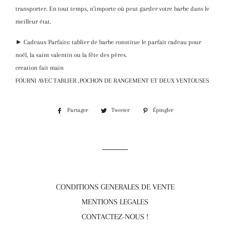
transporter. En tout temps, n'importe où peut garder votre barbe dans le
meilleur état.
► Cadeaux Parfaits: tablier de barbe constitue le parfait cadeau pour
noël, la saint valentin ou la fête des pères.
creation fait main
FOURNI AVEC TABLIER ,POCHON DE RANGEMENT ET DEUX VENTOUSES
Partager
Partager
Tweeter
Tweeter
Épingler
Épingler
sur
sur
sur
Facebook
Twitter
Pinterest
CONDITIONS GENERALES DE VENTE
MENTIONS LEGALES
CONTACTEZ-NOUS !